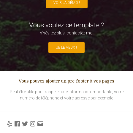
VOIR LA DÉMO !
Vous voulez ce template ?
n'hésitez plus, contactez moi
JE LE VEUX !
Vous pouvez ajouter un pre-footer à vos pages
Peut être utile pour rappeler une information importante, votre
numéro de téléphone et votre adresse par exemple
Yelp
Facebook
Twitter
Instagram
E-
mail