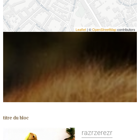
Leaflet
| ©
OpenStreetMap
contributors
titre du bloc
razrzerezr