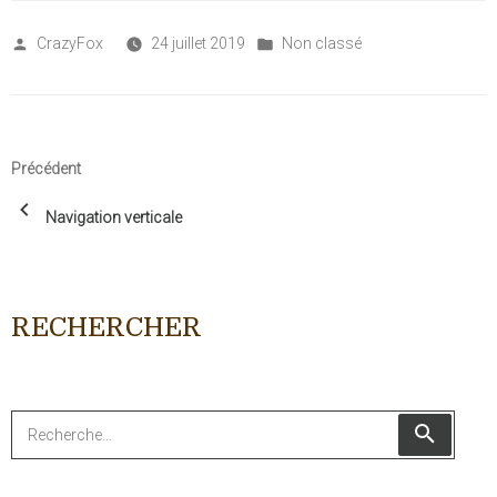
Posted
Posted
CrazyFox
24 juillet 2019
Non classé
by
in
Navigation
Article
Précédent
de
précédent
l’article
Navigation verticale
RECHERCHER
Recherche
RECHER
pour
: