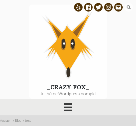
Aller
Yelp
Facebook
Twitter
Instagram
E-
au
contenu
mail
principal
_CRAZY FOX_
Un thème Wordpress complet
Accueil
»
Blog
»
test