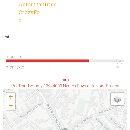
Auteur/autrice :
CrazyFo
x
test
mon titre
70%
mon texte
oim
Rue Paul Bellamy 13944000 Nantes Pays de la Loire France
+
−