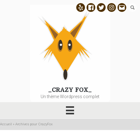
Aller
Yelp
Facebook
Twitter
Instagram
E-
au
contenu
mail
principal
_CRAZY FOX_
Un thème Wordpress complet
Accueil
»
Archives pour CrazyFox