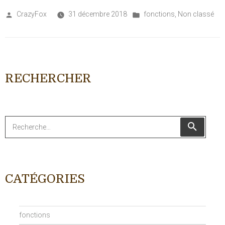
Posted
Posted
CrazyFox
31 décembre 2018
fonctions
,
Non classé
by
in
RECHERCHER
Recherche
RECHER
pour
:
CATÉGORIES
fonctions