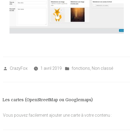
Posted
Posted
CrazyFox
1 avril 2019
fonctions
,
Non classé
by
in
Les cartes (OpenStreetMap ou Googlemaps)
Vous pouvez facilement ajouter une carte à votre contenu :