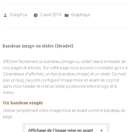
galeries
images
et
Posted
Posted
CrazyFox
2 avril 2019
Graphique
vidéos »
by
in
Bandeau image ou slider (Header)
Afficher facilement un bandeau (image ou slider) dans le header de
vos pages et articles. Sur cette page vous pouvez constatez qu’il y a
2 bandeaux d’affichés, un fixe (bandeau image) et un slider. Ce n’est
pas un bug, j’ai juste configuré l’image mise en avant de ce post
dans mon header et créé un slider positionné entre le logo et le
menu…
Un bandeau simple
Utiliser simplement votre image mise en avant comme bandeau de
page :