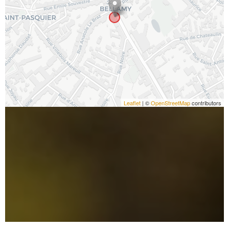
Leaflet
| ©
OpenStreetMap
contributors