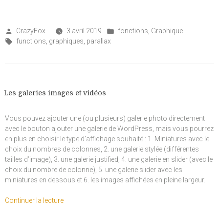
blocs
« Parallax » »
Posted
Posted
CrazyFox
3 avril 2019
fonctions
,
Graphique
by
Tags:
in
functions
,
graphiques
,
parallax
Les galeries images et vidéos
Vous pouvez ajouter une (ou plusieurs) galerie photo directement
avec le bouton ajouter une galerie de WordPress, mais vous pourrez
en plus en choisir le type d’affichage souhaité : 1. Miniatures avec le
choix du nombres de colonnes, 2. une galerie stylée (différentes
tailles d’image), 3. une galerie justified, 4. une galerie en slider (avec le
choix du nombre de colonne), 5. une galerie slider avec les
miniatures en dessous et 6. les images affichées en pleine largeur.
de
Continuer la lecture
« Les