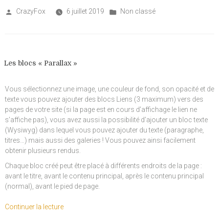
Posted
Posted
CrazyFox
6 juillet 2019
Non classé
by
in
Les blocs « Parallax »
Vous sélectionnez une image, une couleur de fond, son opacité et de
texte vous pouvez ajouter des blocs Liens (3 maximum) vers des
pages de votre site (si la page est en cours d’affichage le lien ne
s’affiche pas), vous avez aussi la possibilité d’ajouter un bloc texte
(Wysiwyg) dans lequel vous pouvez ajouter du texte (paragraphe,
titres…) mais aussi des galeries ! Vous pouvez ainsi facilement
obtenir plusieurs rendus.
Chaque bloc créé peut être placé à différents endroits de la page :
avant le titre, avant le contenu principal, après le contenu principal
(normal), avant le pied de page.
de
Continuer la lecture
« Les