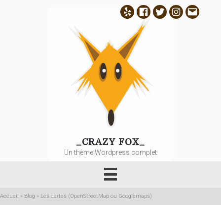
Aller
Yelp
Facebook
Twitter
Instagram
E-
au
contenu
mail
principal
_CRAZY FOX_
Un thème Wordpress complet
Accueil
»
Blog
»
Les cartes (OpenStreetMap ou Googlemaps)