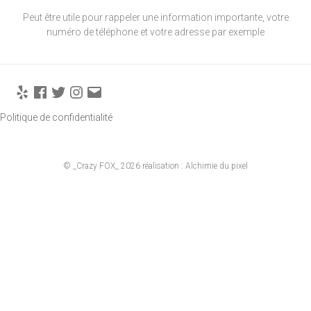
Peut être utile pour rappeler une information importante, votre
numéro de téléphone et votre adresse par exemple
Yelp
Facebook
Twitter
Instagram
E-
mail
Politique de confidentialité
© _Crazy FOX_ 2026
réalisation : Alchimie du pixel
Recherche
CHERCHE
pour
: