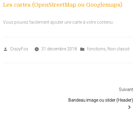
Les cartes (OpenStreetMap ou Googlemaps)
Vous pouvez facilement ajouter une carte à votre contenu :
Posted
Posted
CrazyFox
31 décembre 2018
fonctions
,
Non classé
by
in
Navigation
de
A
Suivant
l’article
s
Bandeau image ou slider (Header)